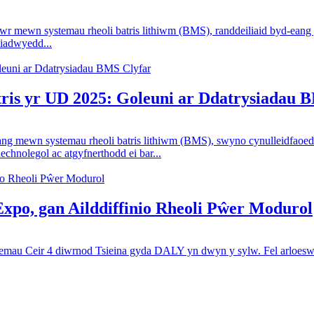
wr mewn systemau rheoli batris lithiwm (BMS), randdeiliaid byd-eang
liadwyedd...
is yr UD 2025: Goleuni ar Ddatrysiadau 
ng mewn systemau rheoli batris lithiwm (BMS), swyno cynulleidfaoed
chnolegol ac atgyfnerthodd ei bar...
xpo, gan Ailddiffinio Rheoli Pŵer Modurol
 Ceir 4 diwrnod Tsieina gyda DALY yn dwyn y sylw. Fel arloeswr m