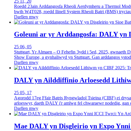
25 11, 20
Roedd 23ain Arddangosfa Rheoli Aerdymheru a Thermol Modur
bwth W4T028, roedd llinell System Rheoli Batri (BMS) trycia
Darllen mwy
Goleuni ar yr Arddangosfa: DALY yn D
25 06, 05
Stuttgart, Yr Almaen – O Fehefin 3ydd i 5ed, 2025, gwnaeth
Show Europe, a gynhaliwyd yn Stuttgart. Gan arddangos ystod 
Darllen mwy
DALY yn Ailddiffinio Arloesedd Lithi
25 05, 17
Agorodd 17eg Ffair Batris Ryngwladol Tsieina (CIBF) ei drysa
arloeswyr, daeth DALY i'r amlwg fel chwaraewr nodedig, gan 
Darllen mwy
Mae DALY yn Disgleirio yn Expo Ynn