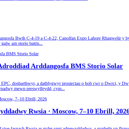
angosfa Bwth C-4-19 a C-4-22, Canolfan Expo Lahore Rhagwelir y byd
alw am storio batris...
 Adroddiad Arddangosfa BMS Storio Solar
r EPC, dosbarthwyr, a datblygwyr prosiectau o bob cwr o Dwrci, y D
bynadwy mewn preswylfeydd, cym...
ddadwy Rwsia · Moscow, 7–10 Ebrill, 202
e fasnach Rwsia ar gyfer ynni adnewyddadwy, a gynhelir yn flynyd