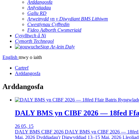
Arddangosfa
Ardystiadau
Gallu RD
Arweinydd yn y Diwydiant BMS Lithiwm
Cwestiynau Cyffredin
Fideo Adborth Cwsmeriaid
Cysylltwch â Ni
Cymorth Technegol
Siop Ar-lein Daly
English
mwy o iaith
Cartref
Arddangosfa
Arddangosfa
DALY BMS yn CIBF 2026 — 18fed Ffair
26 05, 15
DALY BMS CIBF 2026 DALY BMS yn CIBF 2026 — 18fed Ffair 
Mai, 2026 Dyddiadau'r Digwyddiad 13–15 Mai, 2026 Lleoliad