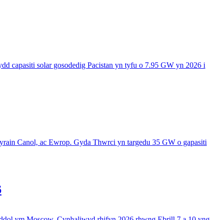
d capasiti solar gosodedig Pacistan yn tyfu o 7.95 GW yn 2026 i
wyrain Canol, ac Ewrop. Gyda Thwrci yn targedu 35 GW o gapasiti
6
dol ym Moscow. Cynhaliwyd rhifyn 2026 rhwng Ebrill 7 a 10 yng