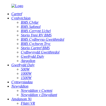
Cartref
Cynhyrchion
BMS Clyfar
BMS Safonol
BMS Cerrynt Uchel
Storio Ynni RV BMS
BMS Cydbwyso Gweithredol
BMS Cychwyn Tryc
Storio Cartref BMS
Cydbwysydd Gweithredol
Gwefrydd Daly
Ategolion
Gwefrydd Daly
500W
1000W
1500W
Cymwysiadau
Newyddion
Newyddion y Cwmni
Newyddion y Diwydiant
Amdanom Ni
Ffatri VR