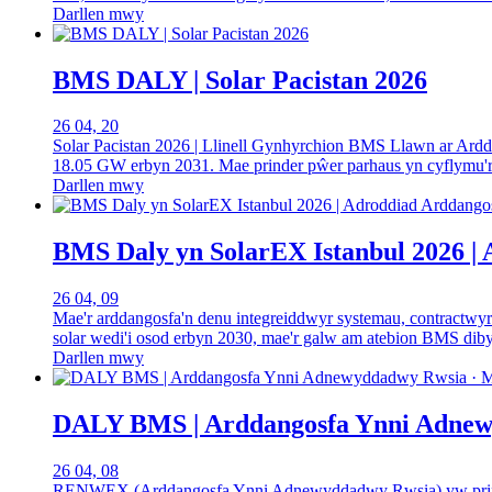
Darllen mwy
BMS DALY | Solar Pacistan 2026
26 04, 20
Solar Pacistan 2026 | Llinell Gynhyrchion BMS Llawn ar Ardd
18.05 GW erbyn 2031. Mae prinder pŵer parhaus yn cyflymu'r g
Darllen mwy
BMS Daly yn SolarEX Istanbul 2026 |
26 04, 09
Mae'r arddangosfa'n denu integreiddwyr systemau, contractwy
solar wedi'i osod erbyn 2030, mae'r galw am atebion BMS di
Darllen mwy
DALY BMS | Arddangosfa Ynni Adnewy
26 04, 08
RENWEX (Arddangosfa Ynni Adnewyddadwy Rwsia) yw prif sio