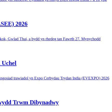
ASEE) 2026
ok, Gwlad Thai, a bydd yn rhedeg tan Fawrth 27. Mynychodd
 Uchel
dangosiad trawiadol yn Expo Cerbydau Trydan India (EVEXPO) 2026
swydd Trwm Dibynadwy