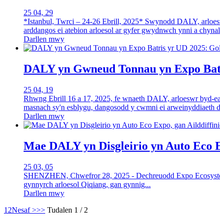
25 04, 29
*Istanbul, Twrci – 24-26 Ebrill, 2025* Swynodd DALY, arloes
arddangos ei atebion arloesol ar gyfer gwydnwch ynni a chyna
Darllen mwy
DALY yn Gwneud Tonnau yn Expo Batr
25 04, 19
Rhwng Ebrill 16 a 17, 2025, fe wnaeth DALY, arloeswr byd-ea
masnach sy'n esblygu, dangosodd y cwmni ei arweinyddiaeth de
Darllen mwy
Mae DALY yn Disgleirio yn Auto Eco E
25 03, 05
SHENZHEN, Chwefror 28, 2025 - Dechreuodd Expo Ecosystemau
gynnyrch arloesol Qiqiang, gan gynnig...
Darllen mwy
1
2
Nesaf >
>>
Tudalen 1 / 2