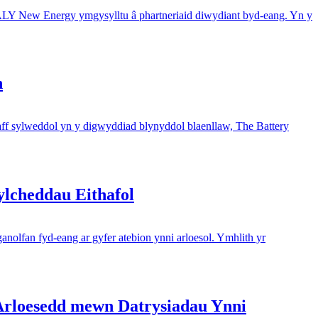
Y New Energy ymgysylltu â phartneriaid diwydiant byd-eang. Yn y
n
f sylweddol yn y digwyddiad blynyddol blaenllaw, The Battery
ylcheddau Eithafol
olfan fyd-eang ar gyfer atebion ynni arloesol. Ymhlith yr
Arloesedd mewn Datrysiadau Ynni