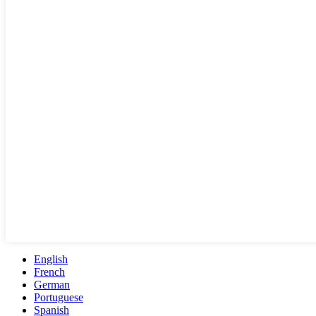
English
French
German
Portuguese
Spanish