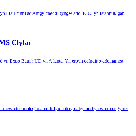
 yn Ffair Ynni ac Amgylchedd Ryngwladol ICCI yn Istanbul, gan
BMS Clyfar
d yn Expo Batri'r UD yn Atlanta. Yn erbyn cefndir o ddeinameg
ewn technolegau amddiffyn batris, datgelodd y cwmni ei gyfres