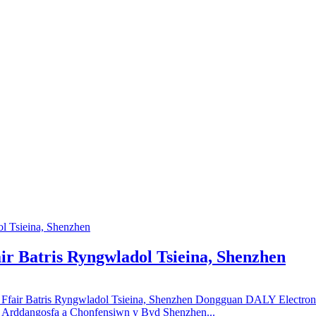
 Batris Ryngwladol Tsieina, Shenzhen
Batris Ryngwladol Tsieina, Shenzhen Dongguan DALY Electronics
 Arddangosfa a Chonfensiwn y Byd Shenzhen...