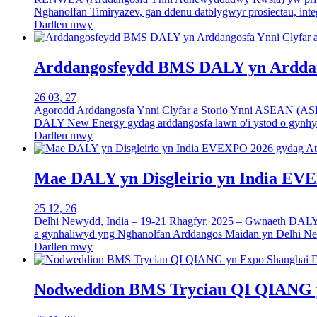
Nghanolfan Timiryazev, gan ddenu datblygwyr prosiectau, integ
Darllen mwy
Arddangosfeydd BMS DALY yn Arddang
26 03, 27
Agorodd Arddangosfa Ynni Clyfar a Storio Ynni ASEAN (ASE
DALY New Energy gydag arddangosfa lawn o'i ystod o gynhyr
Darllen mwy
Mae DALY yn Disgleirio yn India EV
25 12, 26
Delhi Newydd, India – 19-21 Rhagfyr, 2025 – Gwnaeth DALY
a gynhaliwyd yng Nghanolfan Arddangos Maidan yn Delhi Ne
Darllen mwy
Nodweddion BMS Tryciau QI QIANG y