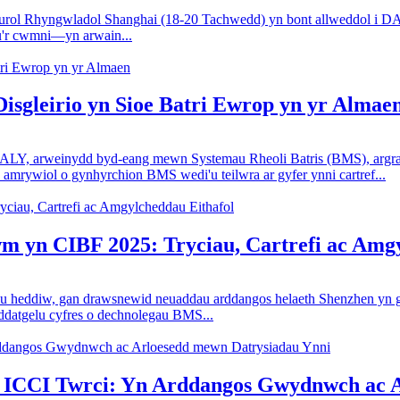
ol Rhyngwladol Shanghai (18-20 Tachwedd) yn bont allweddol i DAL
u'r cwmni—yn arwain...
isgleirio yn Sioe Batri Ewrop yn yr Almae
 DALY, arweinydd byd-eang mewn Systemau Rheoli Batris (BMS), argraf
amrywiol o gynhyrchion BMS wedi'u teilwra ar gyfer ynni cartref...
wm yn CIBF 2025: Tryciau, Cartrefi ac Amg
u heddiw, gan drawsnewid neuaddau arddangos helaeth Shenzhen yn gan
ddatgelu cyfres o dechnolegau BMS...
i ICCI Twrci: Yn Arddangos Gwydnwch ac 