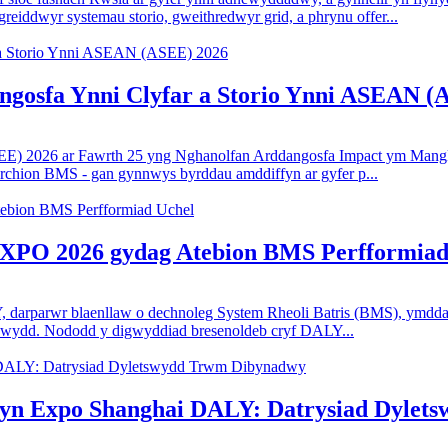
reiddwyr systemau storio, gweithredwyr grid, a phrynu offer...
osfa Ynni Clyfar a Storio Ynni ASEAN (
E) 2026 ar Fawrth 25 yng Nghanolfan Arddangosfa Impact ym Mangk
chion BMS - gan gynnwys byrddau amddiffyn ar gyfer p...
EXPO 2026 gydag Atebion BMS Perfformiad
, darparwr blaenllaw o dechnoleg System Rheoli Batris (BMS), ymd
wydd. Nododd y digwyddiad bresenoldeb cryf DALY...
n Expo Shanghai DALY: Datrysiad Dylet