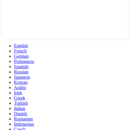
English
French
German
Portuguese
Spanish
Russian
Japanese
Korean
Arabic
Irish
Greek
Turkish
Italian
Danish
Romanian
Indonesian
Czech