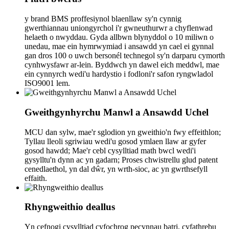
y brand BMS proffesiynol blaenllaw sy'n cynnig
gwerthiannau uniongyrchol i'r gwneuthurwr a chyflenwad
helaeth o nwyddau. Gyda allbwn blynyddol o 10 miliwn o
unedau, mae ein hymrwymiad i ansawdd yn cael ei gynnal
gan dros 100 o uwch bersonél technegol sy'n darparu cymorth
cynhwysfawr ar-lein. Byddwch yn dawel eich meddwl, mae
ein cynnyrch wedi'u hardystio i fodloni'r safon ryngwladol
ISO9001 lem.
Gweithgynhyrchu Manwl a Ansawdd Uchel
MCU dan sylw, mae'r sglodion yn gweithio'n fwy effeithlon;
Tyllau lleoli sgriwiau wedi'u gosod ymlaen llaw ar gyfer
gosod hawdd; Mae'r cebl cysylltiad math bwcl wedi'i
gysylltu'n dynn ac yn gadarn; Proses chwistrellu glud patent
cenedlaethol, yn dal dŵr, yn wrth-sioc, ac yn gwrthsefyll
effaith.
Rhyngweithio deallus
Yn cefnogi cysylltiad cyfochrog pecynnau batri, cyfathrebu