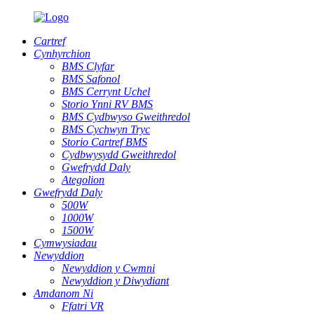
Cartref
Cynhyrchion
BMS Clyfar
BMS Safonol
BMS Cerrynt Uchel
Storio Ynni RV BMS
BMS Cydbwyso Gweithredol
BMS Cychwyn Tryc
Storio Cartref BMS
Cydbwysydd Gweithredol
Gwefrydd Daly
Ategolion
Gwefrydd Daly
500W
1000W
1500W
Cymwysiadau
Newyddion
Newyddion y Cwmni
Newyddion y Diwydiant
Amdanom Ni
Ffatri VR