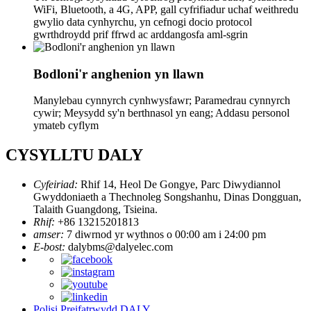
WiFi, Bluetooth, a 4G, APP, gall cyfrifiadur uchaf weithredu
gwylio data cynhyrchu, yn cefnogi docio protocol
gwrthdroydd prif ffrwd ac arddangosfa aml-sgrin
Bodloni'r anghenion yn llawn
Manylebau cynnyrch cynhwysfawr; Paramedrau cynnyrch
cywir; Meysydd sy'n berthnasol yn eang; Addasu personol
ymateb cyflym
CYSYLLTU DALY
Cyfeiriad:
Rhif 14, Heol De Gongye, Parc Diwydiannol
Gwyddoniaeth a Thechnoleg Songshanhu, Dinas Dongguan,
Talaith Guangdong, Tsieina.
Rhif:
+86 13215201813
amser:
7 diwrnod yr wythnos o 00:00 am i 24:00 pm
E-bost:
dalybms@dalyelec.com
Polisi Preifatrwydd DALY