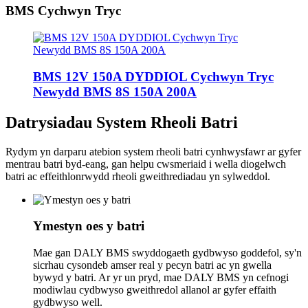
BMS Cychwyn Tryc
BMS 12V 150A DYDDIOL Cychwyn Tryc
Newydd BMS 8S 150A 200A
Datrysiadau System Rheoli Batri
Rydym yn darparu atebion system rheoli batri cynhwysfawr ar gyfer
mentrau batri byd-eang, gan helpu cwsmeriaid i wella diogelwch
batri ac effeithlonrwydd rheoli gweithrediadau yn sylweddol.
Ymestyn oes y batri
Mae gan DALY BMS swyddogaeth gydbwyso goddefol, sy'n
sicrhau cysondeb amser real y pecyn batri ac yn gwella
bywyd y batri. Ar yr un pryd, mae DALY BMS yn cefnogi
modiwlau cydbwyso gweithredol allanol ar gyfer effaith
gydbwyso well.