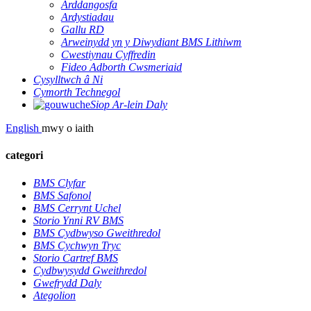
Arddangosfa
Ardystiadau
Gallu RD
Arweinydd yn y Diwydiant BMS Lithiwm
Cwestiynau Cyffredin
Fideo Adborth Cwsmeriaid
Cysylltwch â Ni
Cymorth Technegol
Siop Ar-lein Daly
English
mwy o iaith
categori
BMS Clyfar
BMS Safonol
BMS Cerrynt Uchel
Storio Ynni RV BMS
BMS Cydbwyso Gweithredol
BMS Cychwyn Tryc
Storio Cartref BMS
Cydbwysydd Gweithredol
Gwefrydd Daly
Ategolion