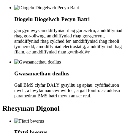
Diogelu Diogelwch Pecyn Batri
gan gynnwys amddiffyniad rhag gor-wefru, amddiffyniad
rhag gor-ollwng, amddiffyniad rhag gor-gerrynt,
amddiffyniad rhag cylched fer, amddiffyniad rhag rheoli
tymheredd, amddiffyniad electrostatig, amddiffyniad rhag
fflam, ac amddiffyniad rhag gwrth-ddŵr.
Gwasanaethau deallus
Gall BMS clyfar DALY gysylltu ag apiau, cyfrifiaduron
uwch, a llwyfannau cwmwl IoT, a gall fonitro ac addasu
paramedrau BMS batri mewn amser real.
Rhesymau Digonol
Ffatri bwerus