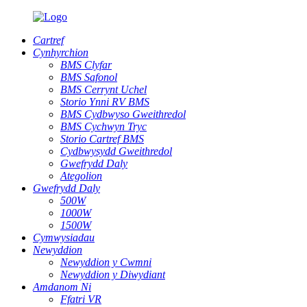
Cartref
Cynhyrchion
BMS Clyfar
BMS Safonol
BMS Cerrynt Uchel
Storio Ynni RV BMS
BMS Cydbwyso Gweithredol
BMS Cychwyn Tryc
Storio Cartref BMS
Cydbwysydd Gweithredol
Gwefrydd Daly
Ategolion
Gwefrydd Daly
500W
1000W
1500W
Cymwysiadau
Newyddion
Newyddion y Cwmni
Newyddion y Diwydiant
Amdanom Ni
Ffatri VR