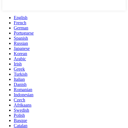
English
French
German
Portuguese
Spanish
Russian
Japanese
Korean
Arabic
Irish
Greek
Turkish
Italian
Danish
Romanian
Indonesian
Czech
Afrikaans
Swedish
Polish
Basque
Catalan