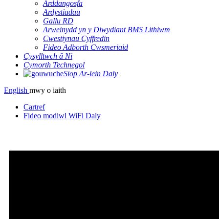
Arddangosfa
Ardystiadau
Gallu RD
Arweinydd yn y Diwydiant BMS Lithiwm
Cwestiynau Cyffredin
Fideo Adborth Cwsmeriaid
Cysylltwch â Ni
Cymorth Technegol
Siop Ar-lein Daly
English
mwy o iaith
Cartref
Fideo modiwl WiFi Daly