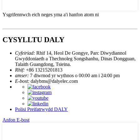
Ysgrifennwch eich neges yma a'i hanfon atom ni
CYSYLLTU DALY
Cyfeiriad:
Rhif 14, Heol De Gongye, Parc Diwydiannol
Gwyddoniaeth a Thechnoleg Songshanhu, Dinas Dongguan,
Talaith Guangdong, Tsieina.
Rhif:
+86 13215201813
amser:
7 diwrnod yr wythnos o 00:00 am i 24:00 pm
E-bost:
dalybms@dalyelec.com
Polisi Preifatrwydd DALY
Anfon E-bost